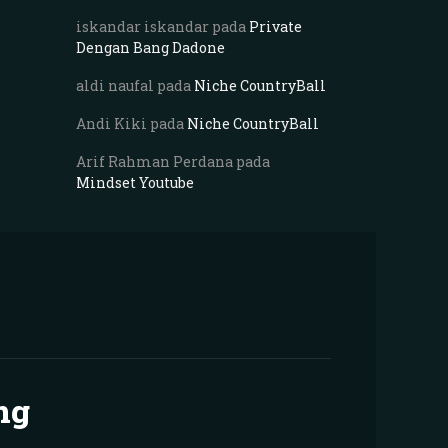
iskandar iskandar
pada
Private
Dengan Bang Dadone
aldi naufal
pada
Niche CountryBall
Andi Kiki
pada
Niche CountryBall
Arif Rahman Perdana
pada
Mindset Youtube
ng